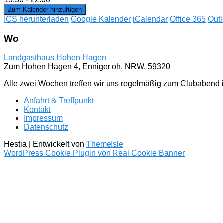
Zum Kalender hinzufügen
ICS herunterladen
Google Kalender
iCalendar
Office 365
Outl
Wo
Landgasthaus Hohen Hagen
Zum Hohen Hagen 4, Ennigerloh, NRW, 59320
Alle zwei Wochen treffen wir uns regelmäßig zum Clubabend
Anfahrt & Treffpunkt
Kontakt
Impressum
Datenschutz
Hestia | Entwickelt von
ThemeIsle
WordPress Cookie Plugin von Real Cookie Banner